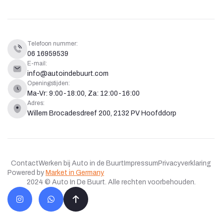
Telefoon nummer:
06 16959539
E-mail:
info@autoindebuurt.com
Openingstijden:
Ma-Vr: 9:00-18:00, Za: 12:00-16:00
Adres:
Willem Brocadesdreef 200, 2132 PV Hoofddorp
Contact
Werken bij Auto in de Buurt
Impressum
Privacyverklaring
Powered by
Market in Germany
2024 © Auto In De Buurt. Alle rechten voorbehouden.
I
W
n
h
s
a
t
t
a
s