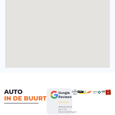
Google
Reviews
Gebaseerd
op 110
beoordelingen